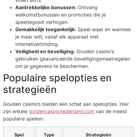
Aantrekkelijke bonussen:
Ontvang
welkomstbonussen en promoties die je
speeltegoed verhogen.
Gemakkelijk toegankelijk:
Speel waar en wanneer
je maar wilt, vanaf elk apparaat met
internetverbinding.
Veiligheid en beveiliging:
Gouden casino’s
gebruiken geavanceerde beveiligingsmaatregelen
om je gegevens te beschermen.
Populaire spelopties en
strategieën
Gouden casino’s bieden een schat aan spelopties. Hier
zijn enkele
goldencasinonederland.com
van de meest
populaire spellen:
Spel
Type
Strategieën