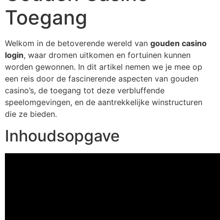
Toegang
Welkom in de betoverende wereld van
gouden casino
login
, waar dromen uitkomen en fortuinen kunnen
worden gewonnen. In dit artikel nemen we je mee op
een reis door de fascinerende aspecten van gouden
casino’s, de toegang tot deze verbluffende
speelomgevingen, en de aantrekkelijke winstructuren
die ze bieden.
Inhoudsopgave