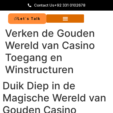
Contact Us
+92 331 0102678
Let`s Talk
Verken de Gouden
Wereld van Casino
Toegang en
Winstructuren
Duik Diep in de
Magische Wereld van
Gouden Casino