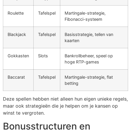
Roulette
Tafelspel
Martingale-strategie,
Fibonacci-systeem
Blackjack
Tafelspel
Basisstrategie, tellen van
kaarten
Gokkasten
Slots
Bankrollbeheer, speel op
hoge RTP-games
Baccarat
Tafelspel
Martingale-strategie, flat
betting
Deze spellen hebben niet alleen hun eigen unieke regels,
maar ook strategieën die je helpen om je kansen op
winst te vergroten.
Bonusstructuren en