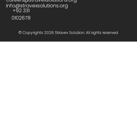
info@stravexsolutions.org
+92 331
0102678
© Copyrights 2026 Stravex Solution. All rights reserved.