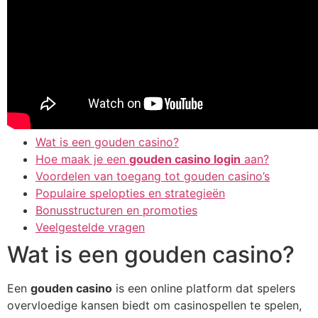
Wat is een gouden casino?
Hoe maak je een
gouden casino login
aan?
Voordelen van toegang tot gouden casino’s
Populaire spelopties en strategieën
Bonusstructuren en promoties
Veelgestelde vragen
Wat is een gouden casino?
Een
gouden casino
is een online platform dat spelers
overvloedige kansen biedt om casinospellen te spelen,