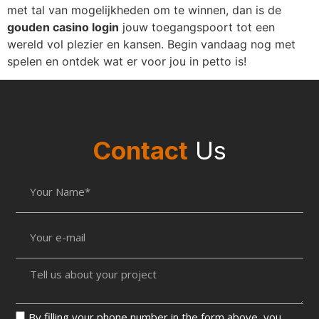
met tal van mogelijkheden om te winnen, dan is de
gouden casino login
jouw toegangspoort tot een
wereld vol plezier en kansen. Begin vandaag nog met
spelen en ontdek wat er voor jou in petto is!
Contact
Us
By filling your phone number in the form above, you